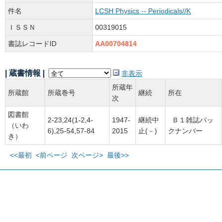
件名
LCSH Physics -- Periodicals//K
ＩＳＳＮ
00319015
書誌レコードID
AA00704814
| 蔵書情報 |
非表示
所蔵年
所蔵館
所蔵巻号
継続
所在
次
図書館
2-23,24(1-2,4-
1947-
継続中
Ｂ１雑誌バッ
（いわ
6),25-54,57-84
2015
止(－)
クナンバー
き）
<<最初
<前ページ
次ページ>
最後>>