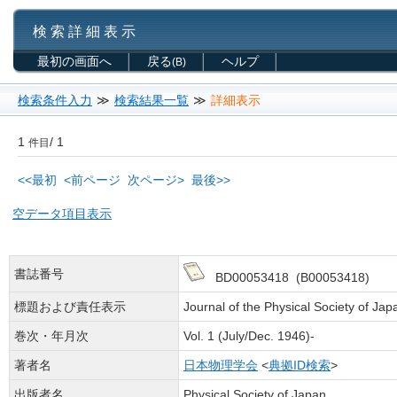
検 索 詳 細 表 示
最初の画面へ
戻る
ヘルプ
(B)
検索条件入力
≫
検索結果一覧
≫
詳細表示
1
/ 1
件目
<<最初
<前ページ
次ページ>
最後>>
空データ項目表示
書誌番号
BD00053418 (B00053418)
標題および責任表示
Journal of the Physical Society of Jap
巻次・年月次
Vol. 1 (July/Dec. 1946)-
著者名
日本物理学会
<
典拠ID検索
>
出版者名
Physical Society of Japan