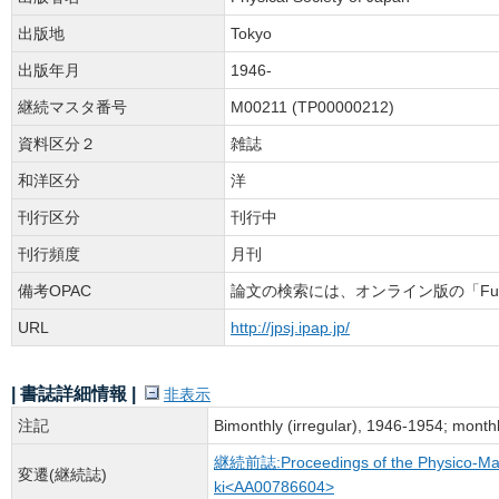
出版地
Tokyo
出版年月
1946-
継続マスタ番号
M00211 (TP00000212)
資料区分２
雑誌
和洋区分
洋
刊行区分
刊行中
刊行頻度
月刊
備考OPAC
論文の検索には、オンライン版の「Full
URL
http://jpsj.ipap.jp/
| 書誌詳細情報 |
非表示
注記
Bimonthly (irregular), 1946-1954; month
継続前誌:Proceedings of the Physico-Mathem
変遷(継続誌)
ki<AA00786604>