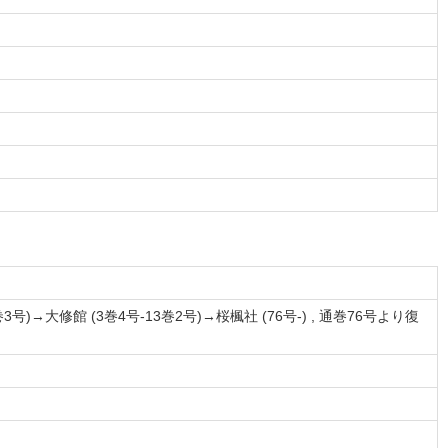
大修館 (3巻4号-13巻2号)→桜楓社 (76号-) , 通巻76号より復