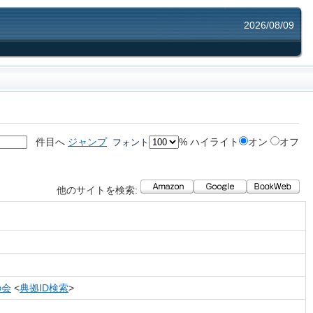
2026/08/09
件目へ
ジャンプ
%
ハイライト
オン
オフ
フォント
他のサイトを検索:
の会
<
典拠ID検索
>