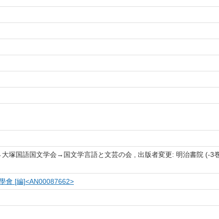
国語国文学会→国文学言語と文芸の会 , 出版者変更: 明治書院 (-3巻3号)→
[編]<AN00087662>