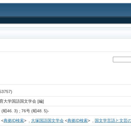
3757)
育大学国語国文学会 [編]
昭46. 3) ; 76号 (昭48. 5)-
<
典拠ID検索
> ,
大塚国語国文学会
<
典拠ID検索
> ,
国文学言語と文芸