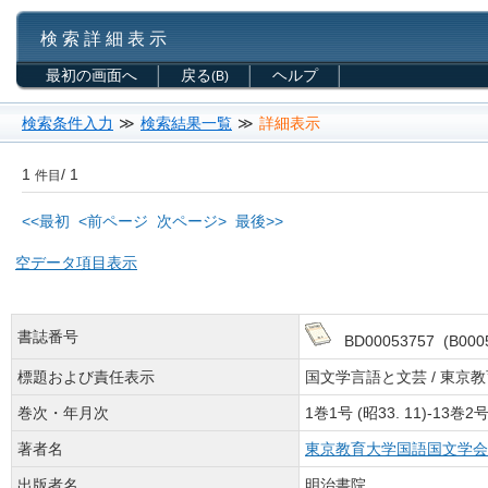
検 索 詳 細 表 示
最初の画面へ
戻る
ヘルプ
(B)
検索条件入力
≫
検索結果一覧
≫
詳細表示
1
/ 1
件目
<<最初
<前ページ
次ページ>
最後>>
空データ項目表示
書誌番号
BD00053757 (B0005
標題および責任表示
国文学言語と文芸 / 東京教
巻次・年月次
1巻1号 (昭33. 11)-13巻2号 (
著者名
東京教育大学国語国文学会
出版者名
明治書院