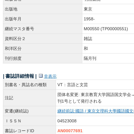
出版地
東京
出版年月
1958-
継続マスタ番号
M00550 (TP00000551)
資料区分２
雑誌
和洋区分
和
刊行頻度
隔月刊
| 書誌詳細情報 |
非表示
別書名・異誌名の種類
VT：言語と文芸
団体名変更: 東京教育大学国語国文学会→大塚
注記
刊1号として発行される
変遷(継続誌)
継続前誌:國語 / 東京文理科大學國語國文學會 
ＩＳＳＮ
04523008
書誌レコードID
AN00077691