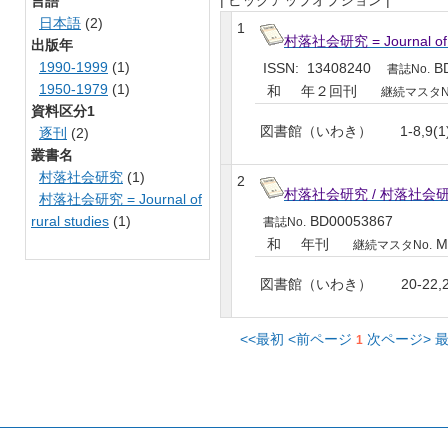
| ピックアップオプション |
言語
日本語
(2)
1
村落社会研究 = Journal of
出版年
1990-1999
(1)
ISSN: 13408240
BD
書誌No.
1950-1979
(1)
和 年２回刊
継続マスタN
資料区分1
図書館（いわき）
1-8,9(1
逐刊
(2)
叢書名
村落社会研究
(1)
2
村落社会研究 / 村落社会
村落社会研究 = Journal of
rural studies
(1)
BD00053867
書誌No.
和 年刊
M
継続マスタNo.
図書館（いわき）
20-22,
<<最初
<前ページ
次ページ>
最
1