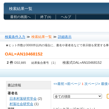
検索結果一覧
最初の画面へ
終了
ヘルプ
(X)
検索条件入力
≫
検索結果一覧
≫
詳細表示
★ヒット件数が3000件以内の場合に、書名や著者名などで表示順を変更する
OAL=AN10468152
2 件
/
検索式OAL=AN10468152
202,885
結果集合番号 ［1］
<<最初
<前ページ
次ページ>
最後>
1
書誌情報
著者名
日本村落研究学会
(2)
村落社会研究会
(1)