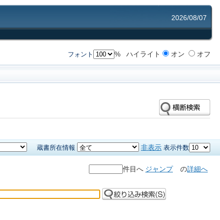
2026/08/07
%
ハイライト
オン
オフ
フォント
非表示
蔵書所在情報
表示件数
件目へ
ジャンプ
の
詳細へ