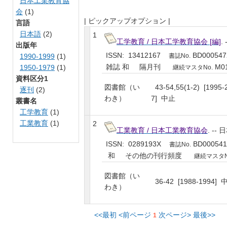
日本工業教育協
会
(1)
| ピックアップオプション |
言語
日本語
(2)
1
工学教育 / 日本工学教育協会 [編]
.
出版年
ISSN: 13412167
BD000547
1990-1999
(1)
書誌No.
雑誌 和 隔月刊
M01
1950-1979
(1)
継続マスタNo.
資料区分1
図書館（い
43-54,55(1-2) [1995-
逐刊
(2)
わき）
7] 中止
叢書名
工学教育
(1)
工業教育
(1)
2
工業教育 / 日本工業教育協会
. --
ISSN: 0289193X
BD000541
書誌No.
和 その他の刊行頻度
継続マスタN
図書館（い
36-42 [1988-1994] 
わき）
<<最初
<前ページ
次ページ>
最後>>
1