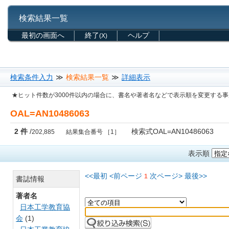
検索結果一覧
最初の画面へ
終了
ヘルプ
(X)
検索条件入力
≫
検索結果一覧
≫
詳細表示
★ヒット件数が3000件以内の場合に、書名や著者名などで表示順を変更する
OAL=AN10486063
2 件
/
検索式OAL=AN10486063
202,885
結果集合番号 ［1］
表示順
<<最初
<前ページ
次ページ>
最後>>
1
書誌情報
著者名
日本工学教育協
会
(1)