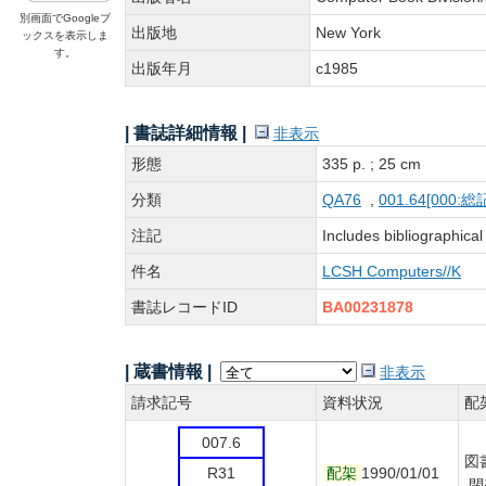
別画面でGoogleブ
出版地
New York
ックスを表示しま
す。
出版年月
c1985
| 書誌詳細情報 |
非表示
形態
335 p. ; 25 cm
分類
QA76
,
001.64[00
注記
Includes bibliographica
件名
LCSH Computers//K
書誌レコードID
BA00231878
| 蔵書情報 |
非表示
請求記号
資料状況
配
007.6
図
R31
配架
1990/01/01
閉