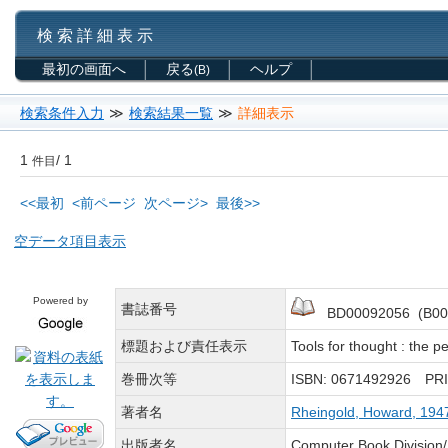
検 索 詳 細 表 示
最初の画面へ
戻る
ヘルプ
(B)
検索条件入力
≫
検索結果一覧
≫
詳細表示
1
/ 1
件目
<<最初
<前ページ
次ページ>
最後>>
空データ項目表示
Powered by
書誌番号
BD00092056 (B00
標題および責任表示
Tools for thought : the 
巻冊次等
ISBN: 0671492926 PR
著者名
Rheingold, Howard, 194
出版者名
Computer Book Division