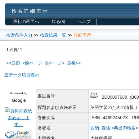
検 索 詳 細 表 示
最初の画面へ
戻る
ヘルプ
(B)
検索条件入力
≫
検索結果一覧
≫
詳細表示
1
/ 1
件目
<<最初
<前ページ
次ページ>
最後>>
空データ項目表示
Powered by
書誌番号
BD00097688 (B00
標題および責任表示
英語学習のための情報リテ
巻冊次等
ISBN: 446924502X P
著者名
西納, 春雄
<
典拠ID検索
出版者名
大修館書店