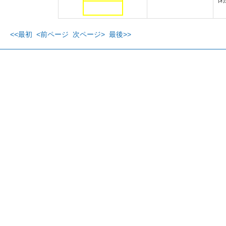
<<最初
<前ページ
次ページ>
最後>>