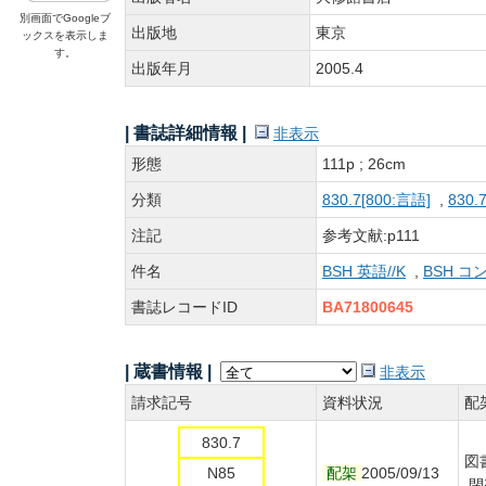
別画面でGoogleブ
出版地
東京
ックスを表示しま
す。
出版年月
2005.4
| 書誌詳細情報 |
非表示
形態
111p ; 26cm
分類
830.7[800:言語]
,
830.
注記
参考文献:p111
件名
BSH 英語//K
,
BSH コ
書誌レコードID
BA71800645
| 蔵書情報 |
非表示
請求記号
資料状況
配
830.7
図
N85
配架
2005/09/13
閉