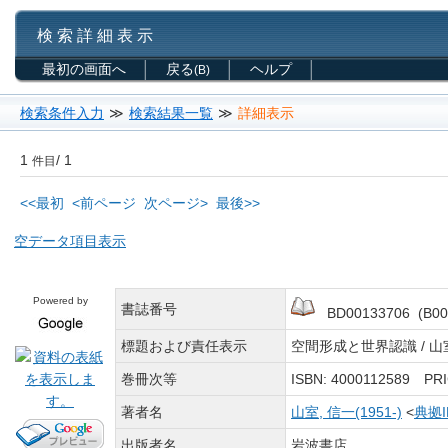
検 索 詳 細 表 示
最初の画面へ
戻る
ヘルプ
(B)
検索条件入力
≫
検索結果一覧
≫
詳細表示
1
/ 1
件目
<<最初
<前ページ
次ページ>
最後>>
空データ項目表示
Powered by
書誌番号
BD00133706 (B00
標題および責任表示
空間形成と世界認識 / 
巻冊次等
ISBN: 4000112589 P
著者名
山室, 信一(1951-)
<
典拠
出版者名
岩波書店