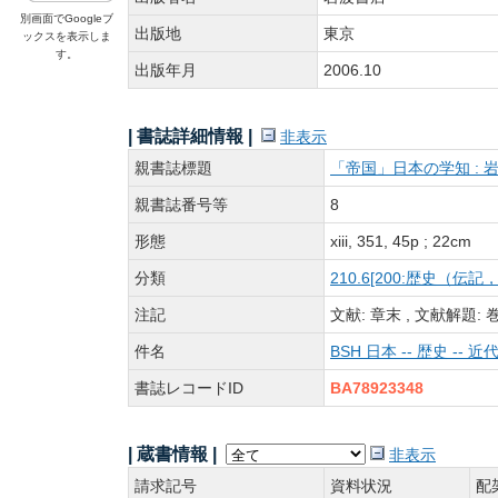
別画面でGoogleブ
出版地
東京
ックスを表示しま
す。
出版年月
2006.10
| 書誌詳細情報 |
非表示
親書誌標題
「帝国」日本の学知 : 
親書誌番号等
8
形態
xiii, 351, 45p ; 22cm
分類
210.6[200:歴史（伝
注記
文献: 章末 , 文献解題: 巻末
件名
BSH 日本 -- 歴史 -- 近代
書誌レコードID
BA78923348
| 蔵書情報 |
非表示
請求記号
資料状況
配