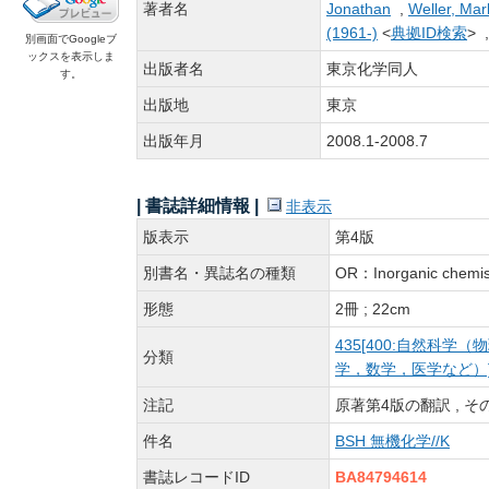
著者名
Jonathan
,
Weller, Mar
(1961-)
<
典拠ID検索
> 
別画面でGoogleブ
ックスを表示しま
出版者名
東京化学同人
す。
出版地
東京
出版年月
2008.1-2008.7
| 書誌詳細情報 |
非表示
版表示
第4版
別書名・異誌名の種類
OR：Inorganic ch
形態
2冊 ; 22cm
435[400:自然科
分類
学，数学，医学など）
注記
原著第4版の翻訳 , その他の著者
件名
BSH 無機化学//K
書誌レコードID
BA84794614