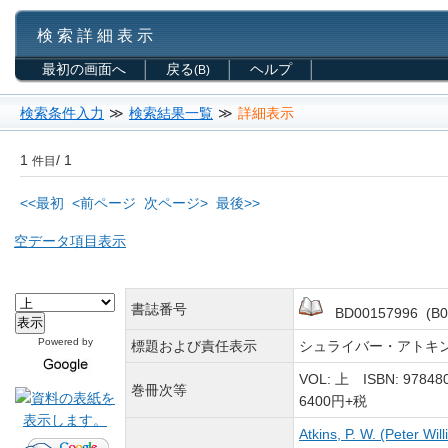
検 索 詳 細 表 示
最初の画面へ
戻る
ヘルプ
(B)
検索条件入力
≫
検索結果一覧
≫
詳細表示
1
/ 1
件目
<<最初
<前ページ
次ページ>
最後>>
空データ項目表示
書誌番号
BD00157996 (B0
Powered by
標題および責任表示
シュライバー・アトキンス無機
VOL: 上 ISBN: 97848
巻冊次等
6400円+税
Atkins, P. W. (Peter Wil