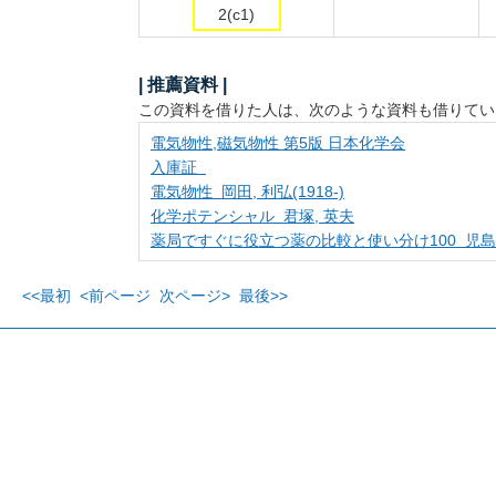
2(c1)
| 推薦資料 |
この資料を借りた人は、次のような資料も借りてい
電気物性,磁気物性 第5版 日本化学会
入庫証
電気物性 岡田, 利弘(1918-)
化学ポテンシャル 君塚, 英夫
薬局ですぐに役立つ薬の比較と使い分け100 児島,
<<最初
<前ページ
次ページ>
最後>>