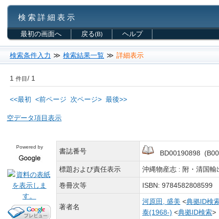
検 索 詳 細 表 示
最初の画面へ
戻る
ヘルプ
(B)
検索条件入力
≫
検索結果一覧
≫
詳細表示
1
/ 1
件目
<<最初
<前ページ
次ページ>
最後>>
空データ項目表示
Powered by
書誌番号
BD00190898 (B00
標題および責任表示
沖縄物産志 : 附・清国輸
巻冊次等
ISBN: 978458280859
河原田, 盛美
<
典拠ID検
著者名
泰(1968-)
<
典拠ID検索
>