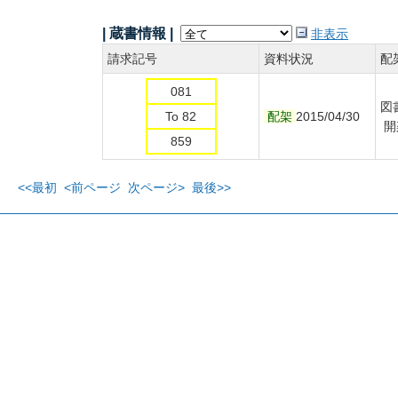
| 蔵書情報 |
非表示
請求記号
資料状況
配
081
図
To 82
配架
2015/04/30
開
859
<<最初
<前ページ
次ページ>
最後>>