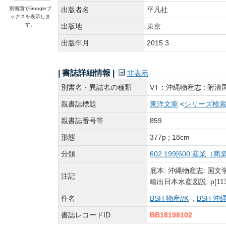
別画面でGoogleブ
出版者名
平凡社
ックスを表示しま
す。
出版地
東京
出版年月
2015.3
| 書誌詳細情報 |
非表示
別書名・異誌名の種類
VT：沖縄物産志 : 附清
親書誌標題
東洋文庫
<
シリーズ検
親書誌番号等
859
形態
377p ; 18cm
分類
602.199[600:産業
底本: 沖縄物産志: 国
注記
輸出日本水産図説: p[113]
件名
BSH 物産//K
,
BSH 沖縄
書誌レコードID
BB18198102