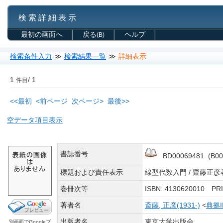
検 索 詳 細 表 示
最初の画面へ
戻る
ヘルプ
(B)
検索条件入力
≫
検索結果一覧
≫
詳細表示
1
/ 1
件目
<<最初
<前ページ
次ページ>
最後>>
空データ項目表示
書誌番号
BD00069481 (B00
標題および責任表示
線型代数入門 / 齋藤正彦
巻冊次等
ISBN: 4130620010 P
著者名
斎藤, 正彦(1931-)
<
典拠
出版者名
東京大学出版会
別画面でGoogleブ