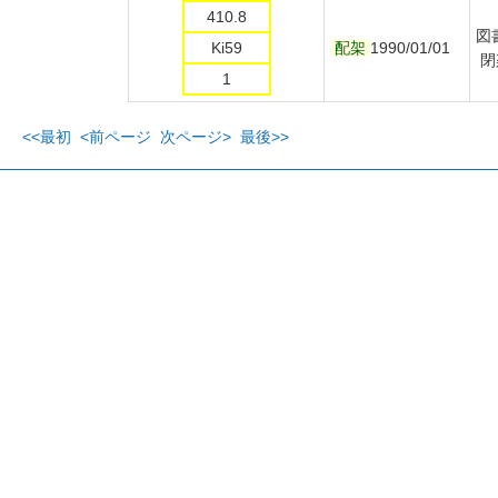
410.8
図
Ki59
配架
1990/01/01
閉
1
<<最初
<前ページ
次ページ>
最後>>