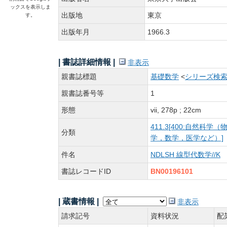
ックスを表示しま
出版地
東京
す。
出版年月
1966.3
| 書誌詳細情報 |
非表示
親書誌標題
基礎数学
<
シリーズ検
親書誌番号等
1
形態
vii, 278p ; 22cm
411.3[400:自然科
分類
学，数学，医学など）]
件名
NDLSH 線型代数学//K
書誌レコードID
BN00196101
| 蔵書情報 |
非表示
請求記号
資料状況
配