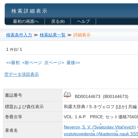
検 索 詳 細 表 示
最初の画面へ
戻る
ヘルプ
(B)
検索条件入力
≫
検索結果一覧
≫
詳細表示
1
/ 1
件目
<<最初
<前ページ
次ページ>
最後>>
空データ項目表示
書誌番号
BD00144673 (B00144673)
標題および責任表示
和露大辞典 / S.ネヴェロフ [ほか] 共編
巻冊次等
VOL: 1 А-Р PRICE: セット価格7560
Neverov, S. V. (Svi︠a︡toslav Vitalʹevich)
著者名
vostokovedenii︠a︡ (Akademii︠a︡ nauk SS