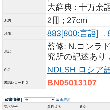
大辞典 : 十万余
2冊 ; 27cm
形態
883[800:言語]
,
分類
監修: N.コンラ
注記
究所の記述あり ,
NDLSH ロシア語 
件名
BN05013107
書誌レコードID
| 蔵書情報 |
非表示
請求記号
資料状況
巻次