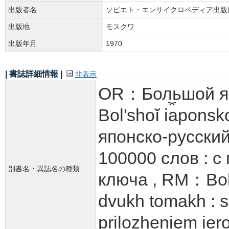
出版者名
ソビエト・エンサイクロペディア出版
出版地
モスクワ
出版年月
1970
| 書誌詳細情報 |
非表示
OR：Большой яп
Bolʹshoĭ i︠a︡pon
японско-русский
100000 слов : 
別書名・異誌名の種類
ключа , RM：Bolʹsh
dvukh tomakh : s
prilozheniem ier