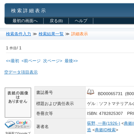
検 索 詳 細 表 示
最初の画面へ
戻る
ヘルプ
(B)
検索条件入力
≫
検索結果一覧
≫
詳細表示
1
/ 1
件目
<<最初
<前ページ
次ページ>
最後>>
空データ項目表示
書誌番号
BD00065731 (B00
標題および責任表示
ゲル : ソフトマテリアルの
巻冊次等
ISBN: 4782825307 P
荻野, 一善(1926-)
<
典拠
著者名
造
<
典拠ID検索
>
別画面でGoogleブ