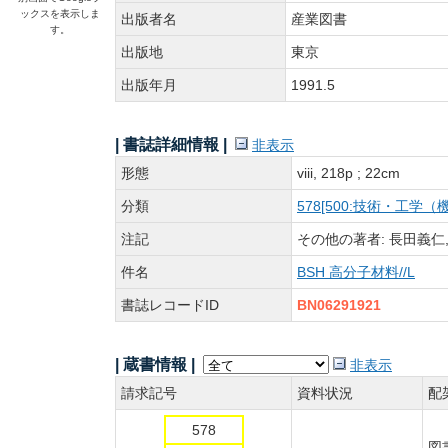
ックスを表示しま
出版者名
産業図書
す。
出版地
東京
出版年月
1991.5
| 書誌詳細情報 |
非表示
形態
viii, 218p ; 22cm
分類
578[500:技術・工
注記
その他の著者: 長田義仁,
件名
BSH 高分子材料//L
書誌レコードID
BN06291921
| 蔵書情報 |
非表示
請求記号
資料状況
配
578
図