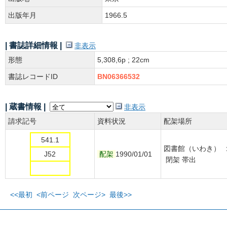
出版年月
1966.5
| 書誌詳細情報 |
非表示
形態
5,308,6p ; 22cm
書誌レコードID
BN06366532
| 蔵書情報 |
非表示
請求記号
資料状況
配架場所
541.1
図書館（いわき） 
J52
配架
1990/01/01
閉架 帯出
<<最初
<前ページ
次ページ>
最後>>