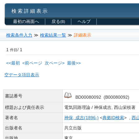
検 索 詳 細 表 示
最初の画面へ
戻る
ヘルプ
(B)
検索条件入力
≫
検索結果一覧
≫
詳細表示
1
/ 1
件目
<<最初
<前ページ
次ページ>
最後>>
空データ項目表示
書誌番号
BD00080092 (B00080092)
標題および責任表示
電気回路理論 / 神保成吉, 西山栄枝著
著者名
神保, 成吉(1896-)
<
典拠ID検索
> ,
西山
出版者名
共立出版
出版地
東京