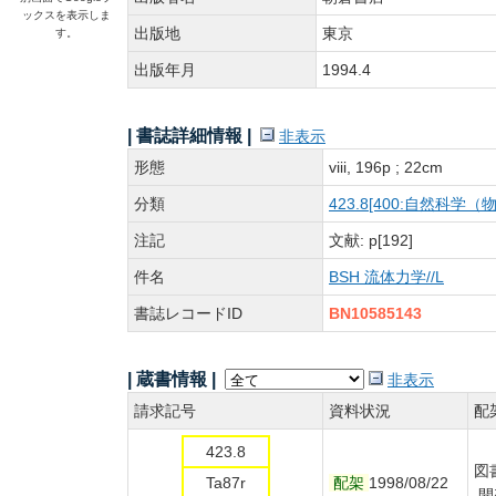
ックスを表示しま
出版地
東京
す。
出版年月
1994.4
| 書誌詳細情報 |
非表示
形態
viii, 196p ; 22cm
分類
423.8[400:自然科
注記
文献: p[192]
件名
BSH 流体力学//L
書誌レコードID
BN10585143
| 蔵書情報 |
非表示
請求記号
資料状況
配
423.8
図
Ta87r
配架
1998/08/22
開