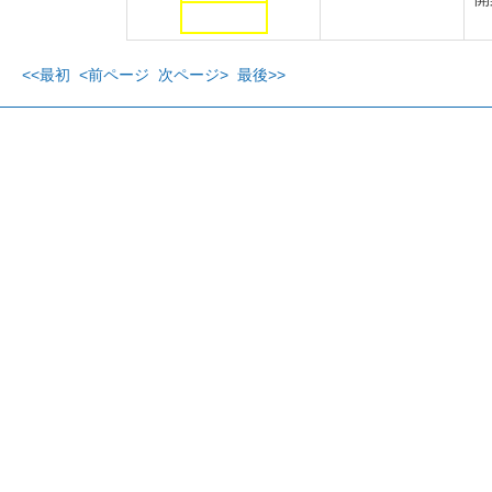
<<最初
<前ページ
次ページ>
最後>>