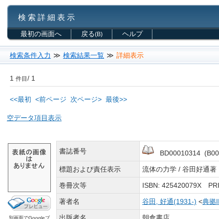
検 索 詳 細 表 示
最初の画面へ
戻る
ヘルプ
(B)
検索条件入力
≫
検索結果一覧
≫
詳細表示
1
/ 1
件目
<<最初
<前ページ
次ページ>
最後>>
空データ項目表示
書誌番号
BD00010314 (B00
標題および責任表示
流体の力学 / 谷田好通著
巻冊次等
ISBN: 425420079X P
著者名
谷田, 好通(1931-)
<
典拠
出版者名
朝倉書店
別画面でGoogleブ